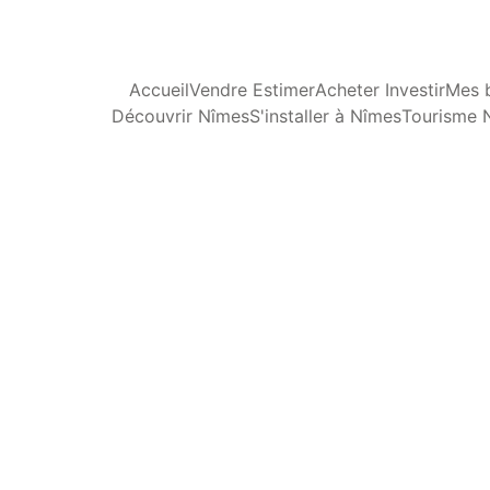
Accueil
Vendre Estimer
Acheter Investir
Mes b
Découvrir Nîmes
S'installer à Nîmes
Tourisme 
RÉNO