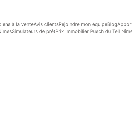
iens à la vente
Avis clients
Rejoindre mon équipe
Blog
Apport
Nîmes
Simulateurs de prêt
Prix immobilier Puech du Teil Nîm
VATION ET AMÉLIORATION
CONSEILS EN ACHAT ET 