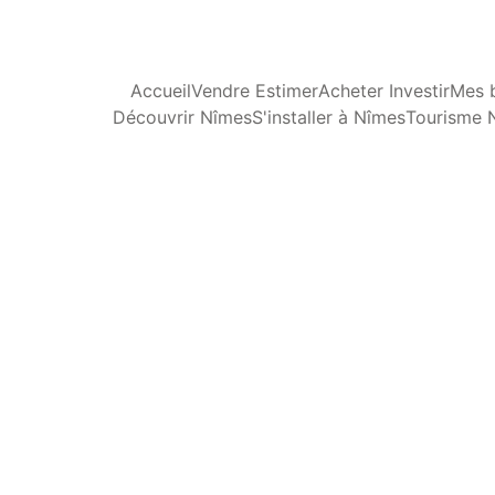
Accueil
Vendre Estimer
Acheter Investir
Mes b
Découvrir Nîmes
S'installer à Nîmes
Tourisme 