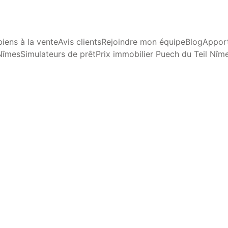
iens à la vente
Avis clients
Rejoindre mon équipe
Blog
Apport
Nîmes
Simulateurs de prêt
Prix immobilier Puech du Teil Nîm
RÉNOVATION ET AMÉLIORATION
Dominique Mallet
5/11/2025
2 min lire