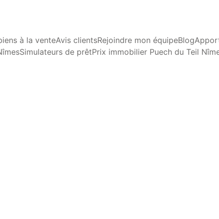
iens à la vente
Avis clients
Rejoindre mon équipe
Blog
Apport
Nîmes
Simulateurs de prêt
Prix immobilier Puech du Teil Nîm
ENDANCES DU MARCHÉ
CONSEILS EN ACHAT ET VE
Dominique Mallet