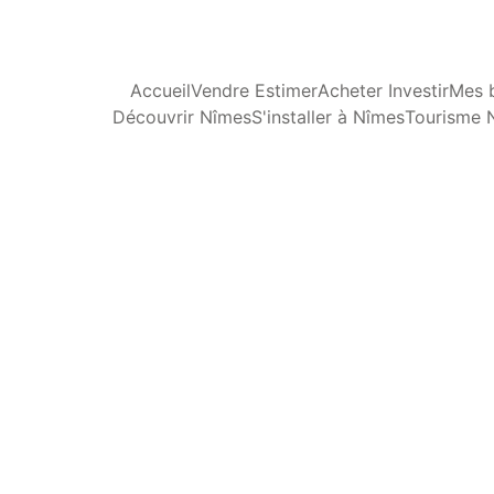
Accueil
Vendre Estimer
Acheter Investir
Mes b
Découvrir Nîmes
S'installer à Nîmes
Tourisme 
T