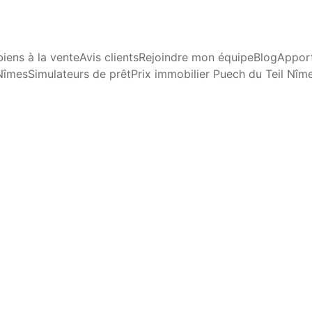
iens à la vente
Avis clients
Rejoindre mon équipe
Blog
Apport
Nîmes
Simulateurs de prêt
Prix immobilier Puech du Teil Nîm
Dominique Mallet
6/2/2026
3 min lire