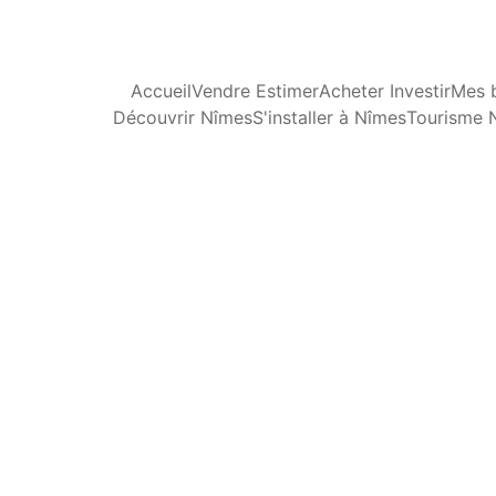
Accueil
Vendre Estimer
Acheter Investir
Mes b
Découvrir Nîmes
S'installer à Nîmes
Tourisme 