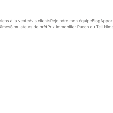
iens à la vente
Avis clients
Rejoindre mon équipe
Blog
Apport
Nîmes
Simulateurs de prêt
Prix immobilier Puech du Teil Nîm
RÉNOVATION ET AMÉLIORATION
Dominque Mallet
11/10/2025
3 min lire