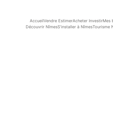
Accueil
Vendre Estimer
Acheter Investir
Mes b
Découvrir Nîmes
S'installer à Nîmes
Tourisme 