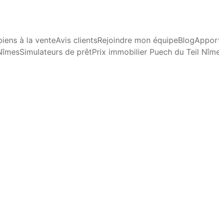
iens à la vente
Avis clients
Rejoindre mon équipe
Blog
Apport
Nîmes
Simulateurs de prêt
Prix immobilier Puech du Teil Nîm
ENDANCES DU MARCHÉ
CONSEILS EN ACHAT ET VE
2/22/2025
2 min lire