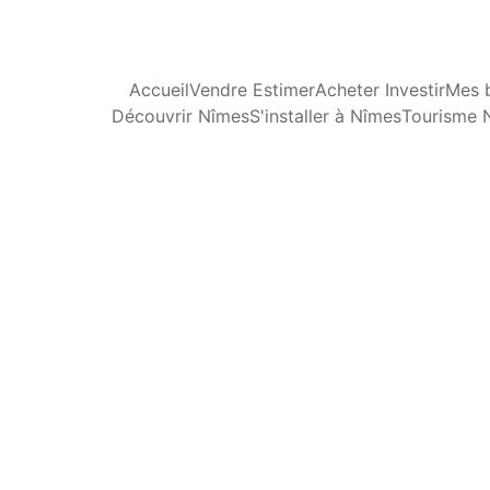
Accueil
Vendre Estimer
Acheter Investir
Mes b
Découvrir Nîmes
S'installer à Nîmes
Tourisme 
T